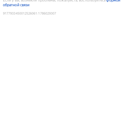
Если у вас возникли проблемы, пожалуйста, воспользуйтесь
формой
обратной связи
9177933450012526061
:
1786029307